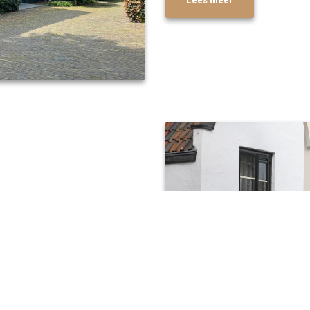
dewerkers: Arjette, Edwin,
. Daarnaast hebben wij
ns heen die ons op de
en uitvaart verzorgen doe je