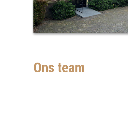
Ons team
Ons team bestaat inmiddels uit acht vaste me
Henry, Ingrid, Jenny, Ralf, Thomas en Yvonne
inmiddels een grote groep fijne mensen om o
diverse uitvaartlocaties ondersteunen, want e
samen.